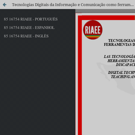
Tecnologias Digitais da Informação e Comunicação como ferramentas de ensino e aprendizagem de deficientes visuais