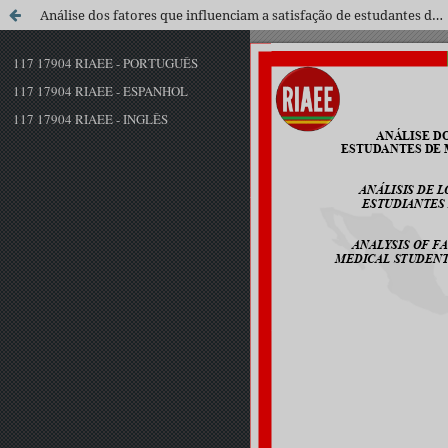
Análise dos fatores que influenciam a satisfação de estudantes de Medicina brasileiros nas modalidades de ensino remota e presencial