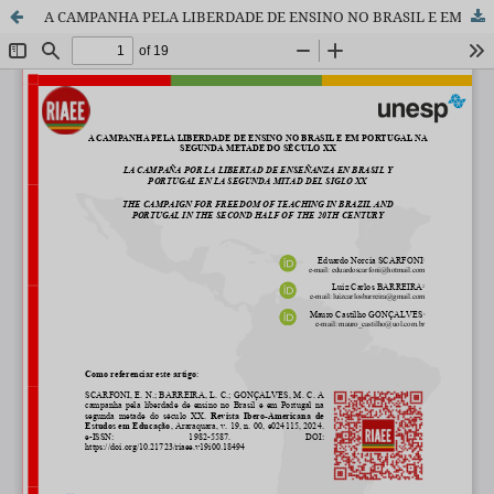
A CAMPANHA PELA LIBERDADE DE ENSINO NO BRASIL E EM PORTUGAL NA SEGUNDA METADE DO SÉCULO XX