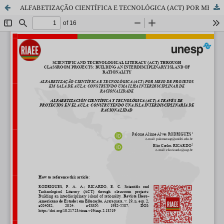
ALFABETIZAÇÃO CIENTÍFICA E TECNOLÓGICA (ACT) POR MEIO DE PROJETOS EM SALA DE AULA: CONSTRUINDO UMA ILHA INTERDISCIPLINAR DE RACIONALIDADE