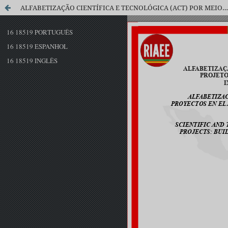
ALFABETIZAÇÃO CIENTÍFICA E TECNOLÓGICA (ACT) POR MEIO DE PROJETOS EM SALA DE AULA: CONSTRUINDO UMA ILHA INTERDISCIPLINAR DE RACIONALIDADE