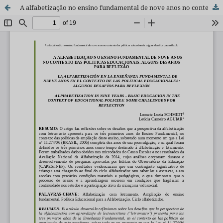
A alfabetização no ensino fundamental de nove anos no contexto das políticas educacionais: alguns desafios para reflexão