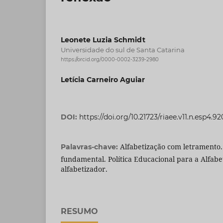
Leonete Luzia Schmidt
Universidade do sul de Santa Catarina
https://orcid.org/0000-0002-3239-2980
Letícia Carneiro Aguiar
DOI:
https://doi.org/10.21723/riaee.v11.n.esp4.9
Alfabetização com letramento
Palavras-chave:
fundamental. Política Educacional para a Alfabet
alfabetizador.
RESUMO