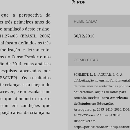
PDF
s que a perspectiva da
PUBLICADO
os três primeiros anos do
de ampliação deste ensino,
.274/06 (BRASIL, 2006)
30/12/2016
l foram definidos os três
betização e letramento.
os do Censo Escolar e nos
COMO CITAR
ão de 2014, cujas análises
esquisas aprovadas por
SCHMIDT, L. L.; AGUIAR, L. C. A
S/INEP). Os resultados
alfabetização no ensino fundamental
de crianças está chegando
de nove anos no contexto das política
escrever, e em escolas com
educacionais: alguns desafios para
, o que demonstra que o
reflexão.
Revista Ibero-Americana
de Estudos em Educação
,
rrem em condições que
Araraquara, p. 2395–2413, 2016. DOI:
ipação ativa da criança na
10.21723/riaee.v11.n.esp4.9200.
Disponível em:
https://periodicos.fclar.unesp.br/iber