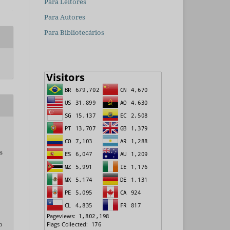
Para Leitores
Para Autores
Para Bibliotecários
s
o