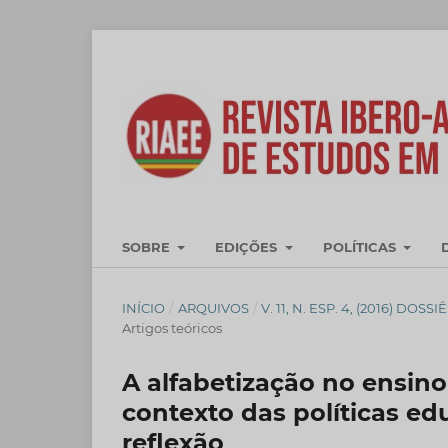
SOBRE
EDIÇÕES
POLÍTICAS
INÍCIO
/
ARQUIVOS
/
V. 11, N. ESP. 4, (2016) D
Artigos teóricos
A alfabetização no ensin
contexto das políticas ed
reflexão