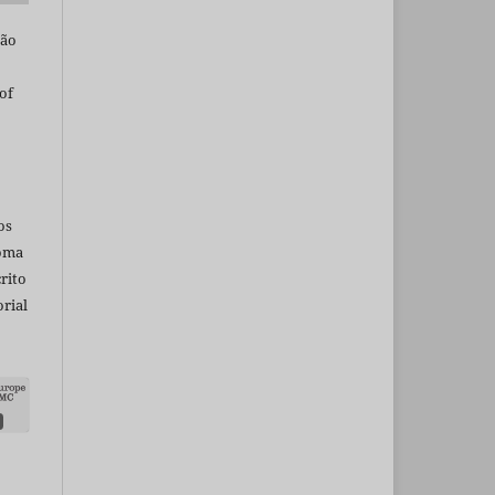
são
of
os
ioma
rito
rial