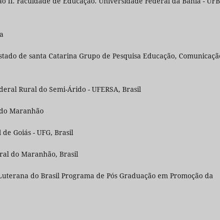
 II. Faculdade de Educação. Universidade Federal da Bahia - UFB
ha
stado de santa Catarina Grupo de Pesquisa Educação, Comunicaçã
eral Rural do Semi-Árido - UFERSA, Brasil
l do Maranhão
de Goiás - UFG, Brasil
ral do Maranhão, Brasil
Luterana do Brasil Programa de Pós Graduação em Promoção da