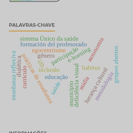
PALAVRAS-CHAVE
sistema Único da saúde
autonomia
formación del profesorado
participação
e-learning
grupos abertos
egocentrismo
enseñanza reflexiva
gênero
prácticas de enseñanza
dialética
ldb
deficiência visual
habitus
currículo
herança cultural
inclusão
metodologia
educação
mídia
saúde
município