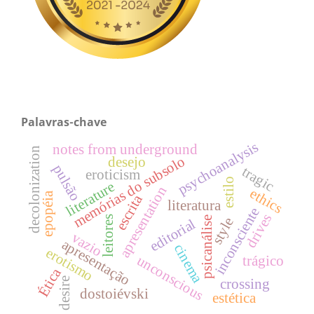
Palavras-chave
psychoanalysis
notes from underground
decolonization
memórias do subsolo
desejo
pulsão
tragic
eroticism
estilo
literature
apresentation
ethics
epopéia
escrita
literatura
inconsciente
drives
leitores
psicanálise
style
editorial
vazio
apresentação
cinema
erotismo
unconscious
trágico
Ética
desire
crossing
dostoiévski
estética