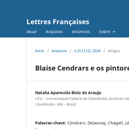
Lettres Françaises
Atual
Arquivos
Anúncios
Sobre
Início
/
Arquivos
/
n.25 (1/2), 2024
/
Artigos
Blaise Cendrars e os pinto
Natalia Aparecida Bisio de Araujo
UFU - Universidade Federal de Uberlândia. Instituto de 
Uberlândia - MG – Brasil
Palavras-chave:
Cendrars, Delaunay, Chagall, Lé