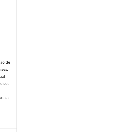
são de
ises.
ial
dico.
ada a
a