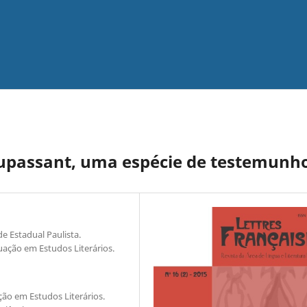
upassant, uma espécie de testemunh
e Estadual Paulista.
uação em Estudos Literários.
ão em Estudos Literários.