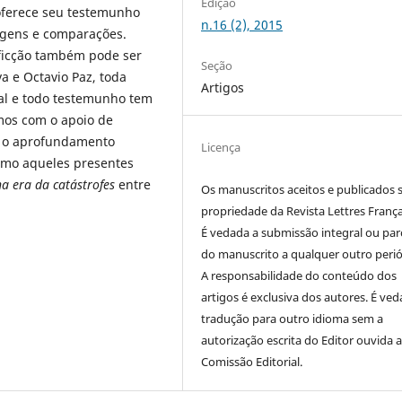
Edição
 oferece seu testemunho
n.16 (2), 2015
agens e comparações.
ficção também pode ser
Seção
a e Octavio Paz, toda
Artigos
hal e todo testemunho tem
mos com o apoio de
 e o aprofundamento
Licença
como aqueles presentes
a era da catástrofes
entre
Os manuscritos aceitos e publicados 
propriedade da Revista Lettres França
É vedada a submissão integral ou parc
do manuscrito a qualquer outro perió
A responsabilidade do conteúdo dos
artigos é exclusiva dos autores. É ved
tradução para outro idioma sem a
autorização escrita do Editor ouvida 
Comissão Editorial.