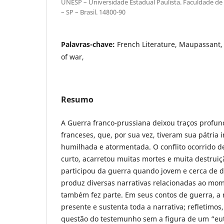
UNESP – Universidade Estadual Paulista. Faculdade de 
– SP – Brasil. 14800-90
Palavras-chave:
French Literature, Maupassant, 
of war,
Resumo
A Guerra franco-prussiana deixou traços profun
franceses, que, por sua vez, tiveram sua pátria
humilhada e atormentada. O conflito ocorrido d
curto, acarretou muitas mortes e muita destrui
participou da guerra quando jovem e cerca de d
produz diversas narrativas relacionadas ao mom
também fez parte. Em seus contos de guerra, a 
presente e sustenta toda a narrativa; refletimos,
questão do testemunho sem a figura de um “eu