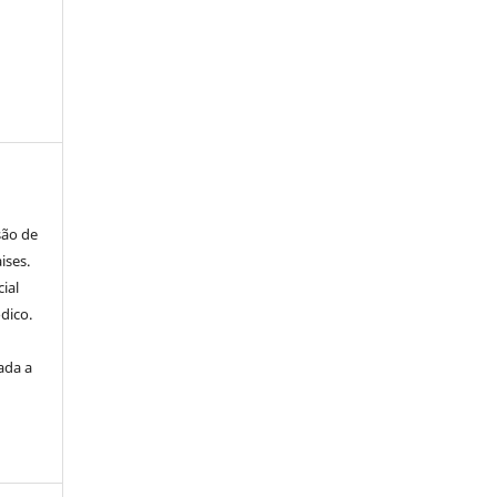
são de
ises.
ial
dico.
ada a
a