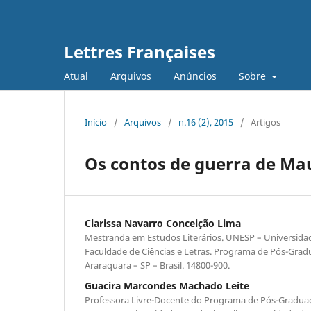
Lettres Françaises
Atual
Arquivos
Anúncios
Sobre
Início
/
Arquivos
/
n.16 (2), 2015
/
Artigos
Os contos de guerra de Ma
Clarissa Navarro Conceição Lima
Mestranda em Estudos Literários. UNESP – Universidad
Faculdade de Ciências e Letras. Programa de Pós-Grad
Araraquara – SP – Brasil. 14800-900.
Guacira Marcondes Machado Leite
Professora Livre-Docente do Programa de Pós-Graduaç