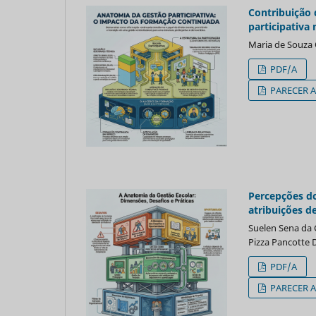
Contribuição
participativa 
Maria de Souza O
PDF/A
PARECER 
Percepções do
atribuições d
Suelen Sena da 
Pizza Pancotte 
PDF/A
PARECER 