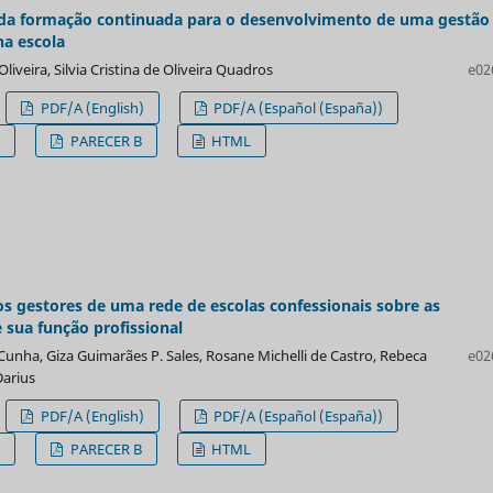
 da formação continuada para o desenvolvimento de uma gestão
na escola
liveira, Silvia Cristina de Oliveira Quadros
e02
PDF/A (English)
PDF/A (Español (España))
A
PARECER B
HTML
s gestores de uma rede de escolas confessionais sobre as
e sua função profissional
Cunha, Giza Guimarães P. Sales, Rosane Michelli de Castro, Rebeca
e02
Darius
PDF/A (English)
PDF/A (Español (España))
A
PARECER B
HTML