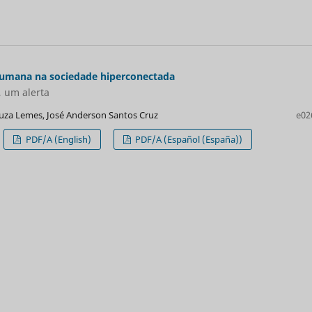
humana na sociedade hiperconectada
 um alerta
uza Lemes, José Anderson Santos Cruz
e02
PDF/A (English)
PDF/A (Español (España))