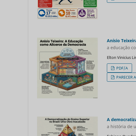
Anísio Teixeir
a educação c
Elton Vinicius 
PDF/A
PARECER 
A democratiza
a história de