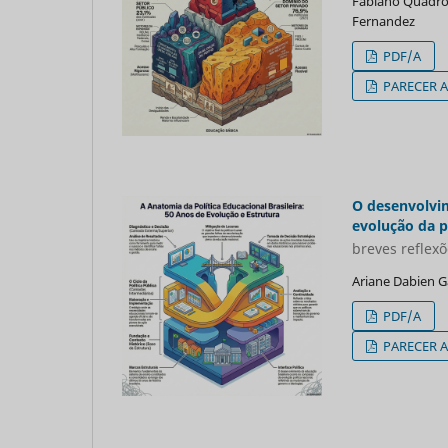
Fabiano Quadros
Fernandez
PDF/A
PARECER 
O desenvolvim
evolução da po
breves reflex
Ariane Dabien G
PDF/A
PARECER 