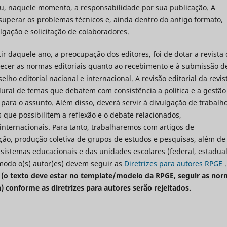
, naquele momento, a responsabilidade por sua publicação. A
uperar os problemas técnicos e, ainda dentro do antigo formato,
ulgação e solicitação de colaboradores.
 daquele ano, a preocupação dos editores, foi de dotar a revista
lecer as normas editoriais quanto ao recebimento e à submissão d
o editorial nacional e internacional. A revisão editorial da revis
ural de temas que debatem com consistência a política e a gestão
 para o assunto. Além disso, deverá servir à divulgação de trabalh
s que possibilitem a reflexão e o debate relacionados,
 internacionais. Para tanto, trabalharemos com artigos de
ão, produção coletiva de grupos de estudos e pesquisas, além de
 sistemas educacionais e das unidades escolares (federal, estadual
 modo o(s) autor(es) devem seguir as
Diretrizes para autores RPGE
(o texto deve estar no template/modelo da RPGE, seguir as nor
 conforme as diretrizes para autores serão rejeitados.