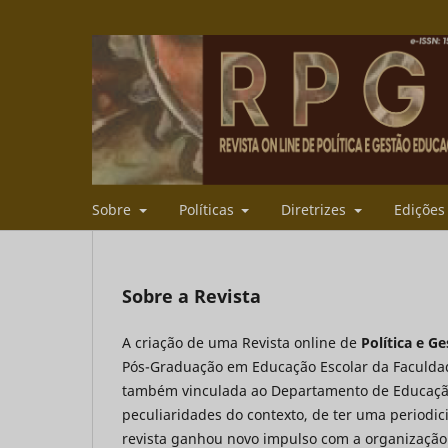
Sobre
Políticas
Diretrizes
Ediçõe
Sobre a Revista
A criação de uma Revista online de
Política e G
Pós-Graduação em Educação Escolar da Faculdad
também vinculada ao Departamento de Educação.
peculiaridades do contexto, de ter uma periodici
revista ganhou novo impulso com a organização