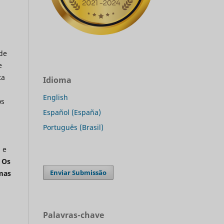
 de
e
ta
Idioma
English
os
Español (España)
Português (Brasil)
 e
.
Os
Enviar Submissão
mas
Palavras-chave