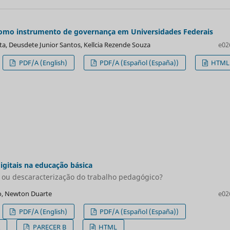
omo instrumento de governança em Universidades Federais
ta, Deusdete Junior Santos, Kellcia Rezende Souza
e02
PDF/A (English)
PDF/A (Español (España))
HTML
igitais na educação básica
ou descaracterização do trabalho pedagógico?
so, Newton Duarte
e02
PDF/A (English)
PDF/A (Español (España))
A
PARECER B
HTML