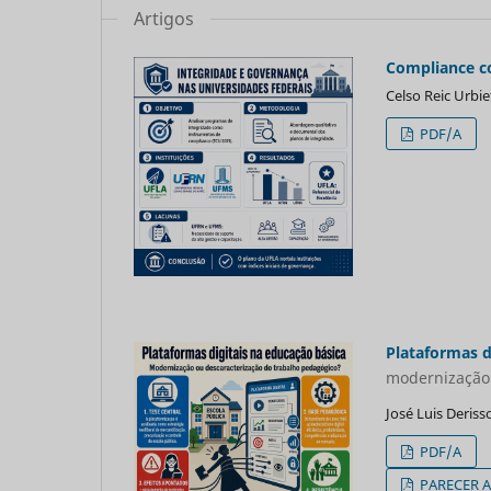
Artigos
Compliance c
Celso Reic Urbie
PDF/A
Plataformas d
modernização 
José Luis Deris
PDF/A
PARECER 