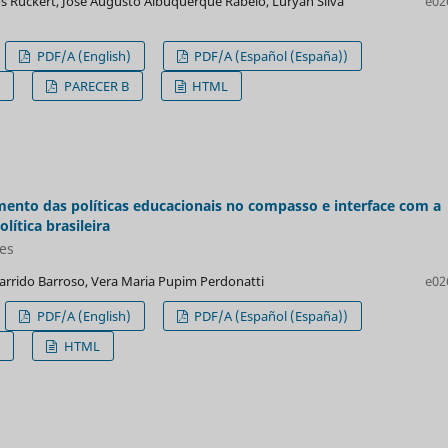
 Rückert, José Augusto Albuquerque Rabelo, Luryan Silva
e02
PDF/A (English)
PDF/A (Español (España))
A
PARECER B
HTML
ento das políticas educacionais no compasso e interface com a
lítica brasileira
ões
arrido Barroso, Vera Maria Pupim Perdonatti
e02
PDF/A (English)
PDF/A (Español (España))
A
HTML