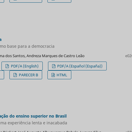
a
omo base para a democracia
Lima dos Santos, Andreza Marques de Castro Leão
e02
PDF/A (English)
PDF/A (Español (España))
A
PARECER B
HTML
ção do ensino superior no Brasil
 uma experiência lenta e inacabada