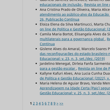
educacionais de inclusão
,
Revista on line
Ana Cristina Prado de Oliveira, Maria Ali
atendimento ao público-alvo da Educação
26, Publicação Contínua
Eloiza Elena da Silva Martinucci, Marta Ch
on line de Política e Gestão Educacional: (
Camila Maria Bortot, Elisangela Alves da S
multilaterais para a governança global
,
R
Contínua
Gislene Alves do Amaral, Marcelo Soares P
das reconfigurações do estado brasileiro
Educacional: v. 23, n. 3, set./dez. (2019)
Jardelino Menegat, Dirleia Fanfa Sarment
para a gestão escolar
,
Revista on line de 
Kallyne Kafuri Alves, Ana Lucia Cunha Dua
de Política e Gestão Educacional: (2022), v
Maria Helena de Aguiar Bravo, Vanda Mend
Aprendizagem na Idade Certa (Paic) segun
Gestão Educacional: v. 25, n. 3, set./dez. (
1
2
3
4
5
6
7
8
9
>
>>