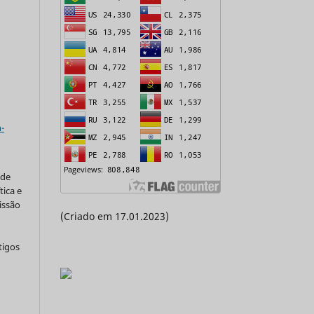
a
-
 de
tica e
issão
(Criado em 17.01.2023)
tigos
a