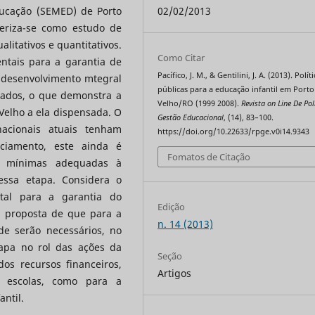
ducação (SEMED) de Porto
02/02/2013
eriza-se como estudo de
litativos e quantitativos.
Como Citar
ntais para a garantia de
Pacífico, J. M., & Gentilini, J. A. (2013). Polít
o desenvolvimento mtegral
públicas para a educação infantil em Porto
rados, o que demonstra a
Velho/RO (1999 2008).
Revista on Line De Pol
Velho a ela dispensada. O
Gestão Educacional
, (14), 83–100.
acionais atuais tenham
https://doi.org/10.22633/rpge.v0i14.9343
ciamento, este ainda é
Fomatos de Citação
es mínimas adequadas à
ssa etapa. Considera o
tal para a garantia do
Edição
a proposta de que para a
n. 14 (2013)
de serão necessários, no
tapa no rol das ações da
Seção
os recursos financeiros,
Artigos
 escolas, como para a
ntil.