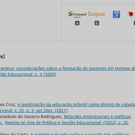
0
0
s)
certeza: considerações sobre a formação de gestores em tempos d
stão Educacional: n. 3 (2003)
tos Cruz,
A legitimação da educação infantil como direito de cidad
ional: v. 25, n. 3, set./dez. (2021)
oriedson do Socorro Rodrigues,
Relações empresariais e políticas
io
,
Revista on line de Política e Gestão Educacional: (2022), v. 26,
lbino da Costa,
A trajetória da educação e a criação das políticas