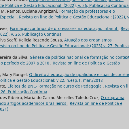
 de Política e Gestão Educacional: (2022), v. 26, Publicação Contínua
ce M. Ramos, Luciana Angrizani,
Formação de professores e o
 Especial
,
Revista on line de Política e Gestão Educacional: (2022), v
aves,
Formação contínua de professores na educação infantil
,
Revi
2022), v. 26, Publicação Contínua
ilva Scaff, Kellcia Rezende Souza,
Atuação dos organismos
evista on line de Política e Gestão Educacional: (2023) v. 27, Public
ereira da Silva,
Gênese da política nacional de formação no contex
 no período de 2007 a 2010
,
Revista on line de Política e Gestão
o, Mary Rangel,
O direito à educação de qualidade e suas decorrên
Política e Gestão Educacional: v.22, n.esp.1, mar./2018
rte,
Efeitos da BNC-Formação no curso de Pedagogia
,
Revista on l
. 26, Publicação Contínua
es Ribeiro, Maria do Carmo Meirelles Toledo Cruz,
O programa
do artigos acadêmicos brasileiros
,
Revista on line de Política e
2021)