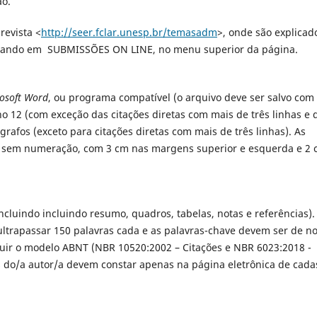
ão.
revista <
http://seer.fclar.unesp.br/temasadm
>, onde são explicad
clicando em SUBMISSÕES ON LINE, no menu superior da página.
osoft Word
, ou programa compatível (o arquivo deve ser salvo com
o 12 (com exceção das citações diretas com mais de três linhas e 
grafos (exceto para citações diretas com mais de três linhas). As
, sem numeração, com 3 cm nas margens superior e esquerda e 2
cluindo incluindo resumo, quadros, tabelas, notas e referências).
trapassar 150 palavras cada e as palavras-chave devem ser de n
guir o modelo ABNT (NBR 10520:2002 – Citações e NBR 6023:2018 -
s do/a autor/a devem constar apenas na página eletrônica de cada