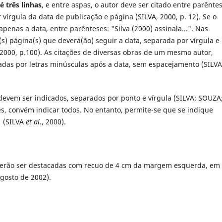
é três linhas
, e entre aspas, o autor deve ser citado entre parênte
rgula da data de publicação e página (SILVA, 2000, p. 12). Se o
apenas a data, entre parênteses: "Silva (2000) assinala...". Nas
a(s) página(s) que deverá(ão) seguir a data, separada por vírgula e
2000, p.100). As citações de diversas obras de um mesmo autor,
das por letras minúsculas após a data, sem espacejamento (SILVA
 devem ser indicados, separados por ponto e vírgula (SILVA; SOUZA
, convém indicar todos. No entanto, permite-se que se indique
” (SILVA
et al.
, 2000).
deverão ser destacadas com recuo de 4 cm da margem esquerda, em
gosto de 2002).