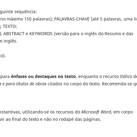
guinte sequência:
 (no máximo 150 palavras); PALAVRAS-CHAVE (até 5 palavras, uma l
;
TEXTO;
ta); ABSTRACT e KEYWORDS (versão para o inglês do Resumo e das
m inglês.
o).
o para
ênfases ou destaques no texto
, enquanto o recurso
Itálico
d
 e para títulos de obras
citados no corpo do texto. Recomenda-se q
tantivas, utilizando-se os recursos do
Microsoft Word
, em corpo
ir ao final do texto e não no rodapé das páginas.