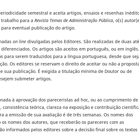
eriodicidade semestral e aceita artigos, ensaios e resenhas inédit
u trabalho para a
Revista Temas de Administração Pública
, o(s) autor(
 para eventual publicação do artigo.
madas
on line
divulgadas pelos Editores. São realizadas de duas at
diferenciados. Os artigos são aceitos em português, ou em inglês
s para serem traduzidos para a língua portuguesa, desde que se
ção. Os editores se reservam o direito de aceitar ou não a propost
e sua publicação. É exigida a titulação mínima de Doutor ou de
esejem submeter artigos.
ionada à aprovação dos pareceristas ad hoc, ou ao cumprimento de
 consistência teórica, clareza na exposição e contribuição científic
para a emissão de sua avaliação é de três semanas. Os nomes dos
 os nomes dos autores, que receberão os pareceres com as
ão informados pelos editores sobre a decisão final sobre os textos