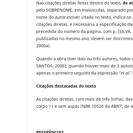
Nas citações diretas feitas dentro do texto,
de at
pelo SOBRENOME, em maiúsculas, separado por ví
nome do autor estiver citado no texto, indica-se 
citações diretas, é necessária a especificação d
precedida do número da página. com p. (SILVA, 
publicadas no mesmo ano, devem ser discrimina
2000a).
Quando a obra tiver dois ou três autores, todos
SANTOS, 2000); quando houver mais de 3 autores
apenas o primeiro seguido da expressão “
et al
.
Citações destacadas do texto
As citações diretas, com mais de três linhas, 
corpo 11 e sem aspas (NBR 10520 da ABNT, de a
REFERÊNCIAS