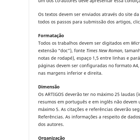
um dos co-autores deve apresentar essa condiç
Os textos devem ser enviados através do site da 
todos os passos para submissão dos artigos, 
Formatação
Todos os trabalhos devem ser digitados em
Micr
extensão “doc”), fonte
Times New Roman
, tamanh
notas de rodapé), espaço 1,5 entre linhas e pará
páginas devem ser configuradas no formato A4
nas margens inferior e direita.
Dimensão
Os ARTIGOS deverão ter no máximo 25 laudas (in
resumos em português e em inglês não devem ul
máximo 5. As citações e referências deverão se
Referências. As informações a respeito de dado
dos autores.
Organização