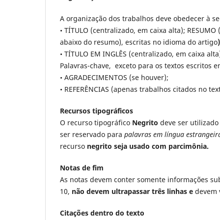
A organização dos trabalhos deve obedecer à se
• TÍTULO (centralizado, em caixa alta); RESUMO
abaixo do resumo), escritas no idioma do artigo
)
• TÍTULO EM INGLÊS (centralizado, em caixa al
Palavras-chave, exceto para os textos escritos e
• AGRADECIMENTOS (se houver);
• REFERÊNCIAS (apenas trabalhos citados no text
Recursos tipográficos
O recurso tipográfico
Negrito
deve ser utilizad
ser reservado para
palavras
em língua estrangeira
recurso
negrito seja usado com parcimônia.
Notas de fim
As notas devem conter somente informações subs
10,
não devem ultrapassar três linhas e
devem v
Citações dentro do texto