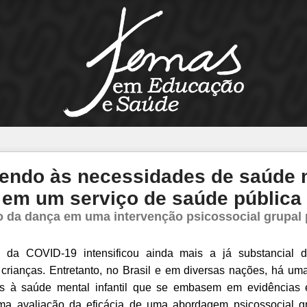
ndo às necessidades de saúde 
 em um serviço de saúde pública 
 da dança em uma intervenção psicossocial grupal 
da COVID-19 intensificou ainda mais a já substancial d
 crianças. Entretanto, no Brasil e em diversas nações, há um
os à saúde mental infantil que se embasem em evidências 
 uma avaliação da eficácia de uma abordagem psicossocial g