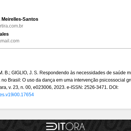
a Meirelles-Santos
ira.com.br
Sales
gmail.com
.; GIGLIO, J. S. Respondendo às necessidades de saúde me
 no Brasil: O uso da dança em uma intervenção psicossocial gr
ara, v. 23, n. 00, e023006, 2023. e-ISSN: 2526-3471. DOI:
/tes.v19i00.17654