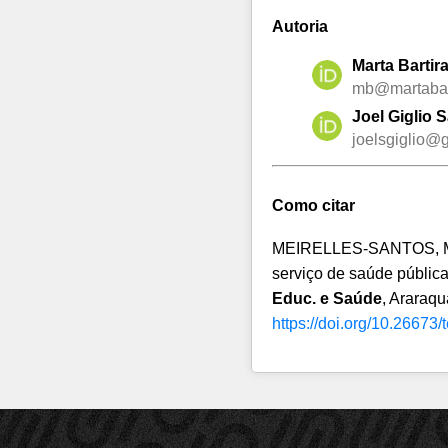
Autoria
Marta Bartir
mb@martabart
Joel Giglio 
joelsgiglio@
Como citar
MEIRELLES-SANTOS, M. B
serviço de saúde pública
Educ. e Saúde
, Araraqu
https://doi.org/10.26673