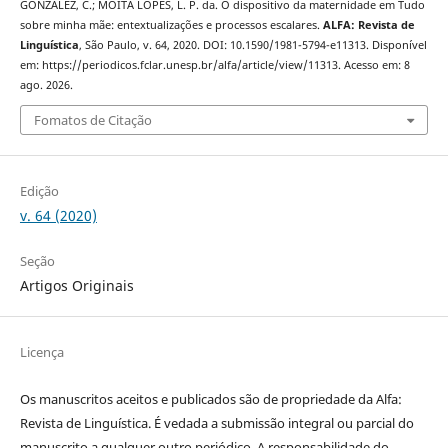
GONZALEZ, C.; MOITA LOPES, L. P. da. O dispositivo da maternidade em Tudo
sobre minha mãe: entextualizações e processos escalares.
ALFA: Revista de
Linguística
, São Paulo, v. 64, 2020. DOI: 10.1590/1981-5794-e11313. Disponível
em: https://periodicos.fclar.unesp.br/alfa/article/view/11313. Acesso em: 8
ago. 2026.
Fomatos de Citação
Edição
v. 64 (2020)
Seção
Artigos Originais
Licença
Os manuscritos aceitos e publicados são de propriedade da Alfa:
Revista de Linguística. É vedada a submissão integral ou parcial do
manuscrito a qualquer outro periódico. A responsabilidade do