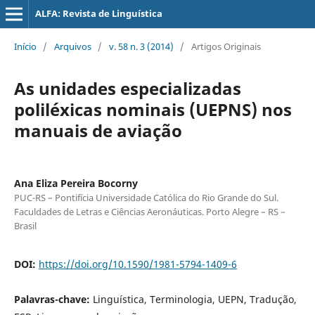
ALFA: Revista de Linguística
Início
/
Arquivos
/
v. 58 n. 3 (2014)
/
Artigos Originais
As unidades especializadas
poliléxicas nominais (UEPNS) nos
manuais de aviação
Ana Eliza Pereira Bocorny
PUC-RS – Pontifícia Universidade Católica do Rio Grande do Sul.
Faculdades de Letras e Ciências Aeronáuticas. Porto Alegre – RS –
Brasil
DOI:
https://doi.org/10.1590/1981-5794-1409-6
Palavras-chave:
Linguística, Terminologia, UEPN, Tradução,