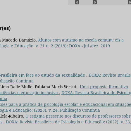
0
0
0
r(es)
ira Macedo Damázio,
Alunos com autismo na escola comum: eis a
logia e Educação: v. 21 n. 2 (2019): DOXA - jul./dez. 2019
rasileira em face ao estudo da sexualidade
,
DOXA: Revista Brasile
ublicação Contínua
Lima Dalle Mulle, Fabiana Maris Versuti,
Uma proposta formativa
ciências e educação inclusiva
,
DOXA: Revista Brasileira de Psicolo
ínua
ões para a prática da psicologia escolar e educacional em situaçõ
logia e Educação: (2023), v. 24, Publicação Contínua
lela-Ribeiro,
O estigma presente nos discursos de professores sob
es
,
DOXA: Revista Brasileira de Psicologia e Educação: (2022), v. 23,