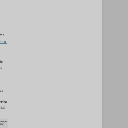
uma
ion-
ão
a
os
rita
ial.