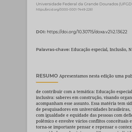
Universidade Federal da Grande Dourados (UFGD)
https://orcid.org/0000-0001-7449-2261
DOI:
https://doi.org/10.30715/doxa.v21i2.13622
Educação especial, Inclusão, 
Palavras-chave:
RESUMO
Apresentamos nesta edição uma publi
de contribuir com a temática: Educação especi
inclusiva: saberes em construção, visando organ
acompanham esse assunto. Essa matéria tem sid
de pesquisadores em universidades brasileiras,
com igualdade e equidade das pessoas com defic
polêmico e envolve vários conflitos conceituais e
torna-se importante pensar e repensar o context