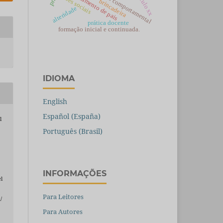
treinamento de pais
século xx
redes sociais
brincadeira
alteridade
prática docente
formação inicial e continuada.
IDIOMA
English
Español (España)
l
Português (Brasil)
INFORMAÇÕES
l
Para Leitores
/
Para Autores