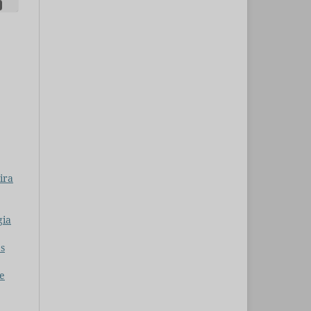
ira
gia
es
re