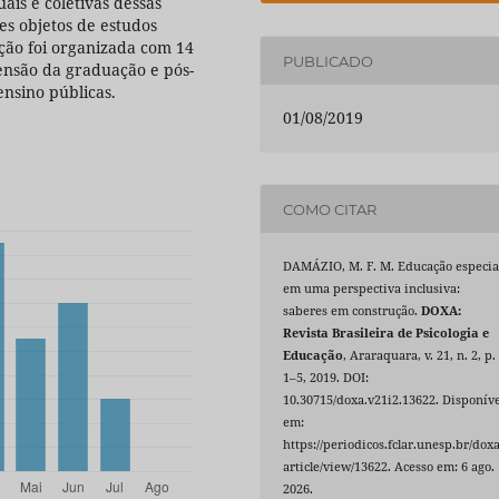
ais e coletivas dessas
es objetos de estudos
ição foi organizada com 14
PUBLICADO
tensão da graduação e pós-
nsino públicas.
01/08/2019
COMO CITAR
DAMÁZIO, M. F. M. Educação especia
em uma perspectiva inclusiva:
saberes em construção.
DOXA:
Revista Brasileira de Psicologia e
Educação
, Araraquara, v. 21, n. 2, p.
1–5, 2019. DOI:
10.30715/doxa.v21i2.13622. Disponíve
em:
https://periodicos.fclar.unesp.br/doxa
article/view/13622. Acesso em: 6 ago.
2026.