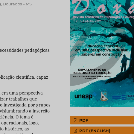
, Dourados – MS
Necessidades pedagógicas.
cação científica, capaz
al em uma perspectiva
izar trabalhos que
o investigada por grupos
 vislumbrando a inserção
iência. O tema é
PDF
 operacionais, logo,
o histórico, as
PDF (ENGLISH)