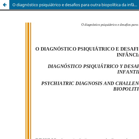
O diagnóstico psiquiátrico e desafios para outra biopolítica da infância