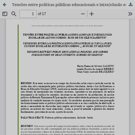
Tensões entre políticas públicas educacionais e in(ex)clusão escolar de alunos surdos: ecos de um silenciamento?