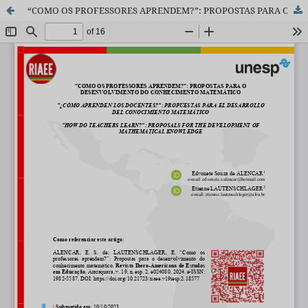
“COMO OS PROFESSORES APRENDEM?”: PROPOSTAS PARA O DESENVOLVIMENTO DO CONHECIMENTO MATEMÁTICO