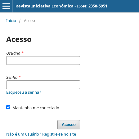
Revista Iniciativa Econômica - ISSN: 2358-5951
Início
/
Acesso
Acesso
Usuário
*
Senha
*
Esqueceu a senha?
Mantenha-me conectado
Acesso
Não é um usuário? Registre-se no site