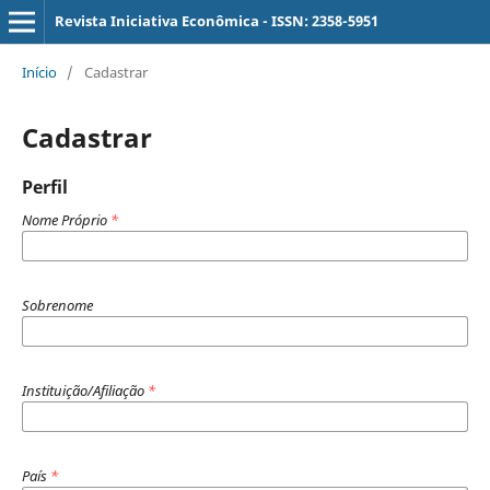
Revista Iniciativa Econômica - ISSN: 2358-5951
Início
/
Cadastrar
Cadastrar
Perfil
Nome Próprio
*
Sobrenome
Instituição/Afiliação
*
País
*