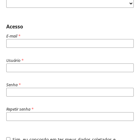
Acesso
E-mail
*
Usuário
*
Senha
*
Repetir senha
*
Sim, eu concordo em ter meus dados coletados e