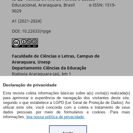
Educacional, Araraquara, Brasil e-ISSN: 1519-
9029
A1 (2021-2024)
DOI: 10.22633/rpge
Faculdade de Ciências e Letras, Campus de
Araraquara, Unesp
Departamento Ciências da Educação
Rodovia Araraquara-Jaú, km 1
Caixa Postal 174 – CEP 14800-901
Declaração de privacidade
Araraquara – SP – Brasil
Esta revista coleta informações básicas sobre a(s) visita(s) realizada(s)
para aprimorar a experiência de navegação dos visitantes deste site,
segundo o que estabelece a LGPD (Lei Geral de Proteção de Dados). Ao
utilizar este site, você concorda com a coleta e tratamento de seus
dados pessoais por meio de formulários e cookies. Para mais
informações,
leia nossa política de privacidade.