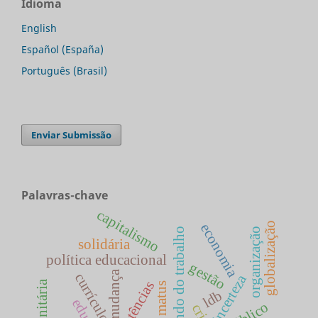
Idioma
English
Español (España)
Português (Brasil)
Enviar Submissão
Palavras-chave
capitalismo
globalização
economia
mundo do trabalho
organização
solidária
política educacional
gestão
mudança
currículo
incerteza
competências
carlos matus
ldb
crise