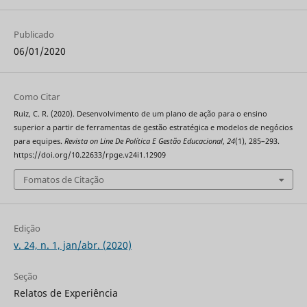
Publicado
06/01/2020
Como Citar
Ruiz, C. R. (2020). Desenvolvimento de um plano de ação para o ensino
superior a partir de ferramentas de gestão estratégica e modelos de negócios
para equipes.
Revista on Line De Política E Gestão Educacional
,
24
(1), 285–293.
https://doi.org/10.22633/rpge.v24i1.12909
Fomatos de Citação
Edição
v. 24, n. 1, jan/abr. (2020)
Seção
Relatos de Experiência