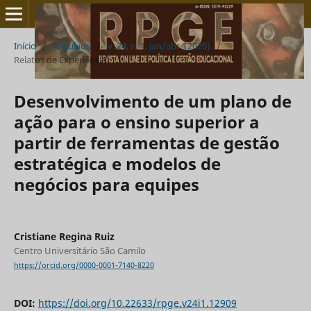
Início
/
Arquivos
/
v. 24, n. 1, jan/abr. (2020)
/
Relatos de Experiência
Desenvolvimento de um plano de
ação para o ensino superior a
partir de ferramentas de gestão
estratégica e modelos de
negócios para equipes
Cristiane Regina Ruiz
Centro Universitário São Camilo
https://orcid.org/0000-0001-7140-8220
DOI:
https://doi.org/10.22633/rpge.v24i1.12909