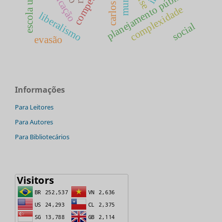
escola unitária
educação
planejamento público
complexidade
liberalismo
social
evasão
Informações
Para Leitores
Para Autores
Para Bibliotecários