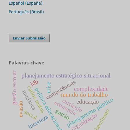
Español (España)
Português (Brasil)
Enviar Submissão
Palavras-chave
gestão escolar
planejamento estratégico situacional
ldb
competências
crise
carlos matus
complexidade
política educacional
mudança
mundo do trabalho
planejamento público
currículo
educação
economia
evasão
liberalismo
gestão
social
organização
incerteza