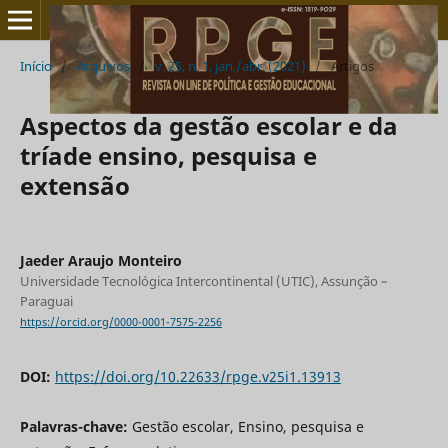
Início
/
Arquivos
/
v. 25, n. 1, jan./abr. (2021)
/
Artigos
Aspectos da gestão escolar e da
tríade ensino, pesquisa e
extensão
Jaeder Araujo Monteiro
Universidade Tecnológica Intercontinental (UTIC), Assunção –
Paraguai
https://orcid.org/0000-0001-7575-2256
DOI:
https://doi.org/10.22633/rpge.v25i1.13913
Palavras-chave:
Gestão escolar, Ensino, pesquisa e