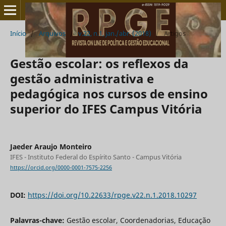
Início
/
Arquivos
/
v.22, n.1, jan./abr. (2018)
/
Artigos
Gestão escolar: os reflexos da
gestão administrativa e
pedagógica nos cursos de ensino
superior do IFES Campus Vitória
Jaeder Araujo Monteiro
IFES - Instituto Federal do Espírito Santo - Campus Vitória
https://orcid.org/0000-0001-7575-2256
DOI:
https://doi.org/10.22633/rpge.v22.n.1.2018.10297
Palavras-chave:
Gestão escolar, Coordenadorias, Educação