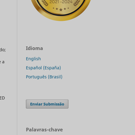
Idioma
do;
English
e a
Español (España)
Português (Brasil)
PED
Enviar Submissão
Palavras-chave