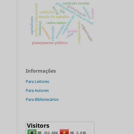
planejamento educacional
currículo escolar
política educacional
globalização
social
solidária
evasão
ldb
currículo
competências
mundo do trabalho
capitalismo
carlos matus
mudança
complexidade
organização
economia
incerteza
educação
gestão
crise
planejamento público
Informações
Para Leitores
Para Autores
Para Bibliotecários