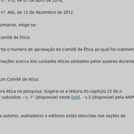
º. 510, de 07 de abril de 2016;
nº. 466, de 12 de dezembro de 2012.
humanos, exige-se:
omitê de Ética:
rito o número de aprovação do Comitê de Ética ao qual foi submeti
mações acerca dos cuidados éticos adotados pelos autores durant
um Comitê de ética:
re ética na pesquisa. Sugere-se a leitura do capítulo 23 do
e-
subsídios – v. 1” (disponível neste
link
). - v.3 (disponível pela AN
a autores, avaliadores e editores estão descritas nas seções de