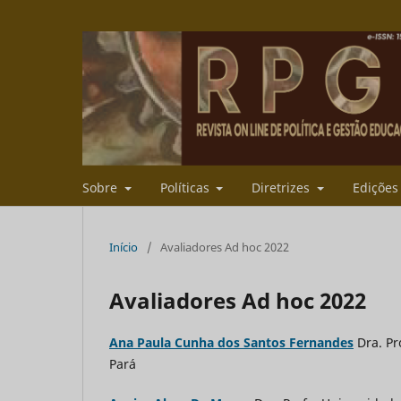
Sobre
Políticas
Diretrizes
Ediçõe
Início
/
Avaliadores Ad hoc 2022
Avaliadores Ad hoc 2022
Ana Paula Cunha dos Santos Fernandes
Dra. Pr
Pará