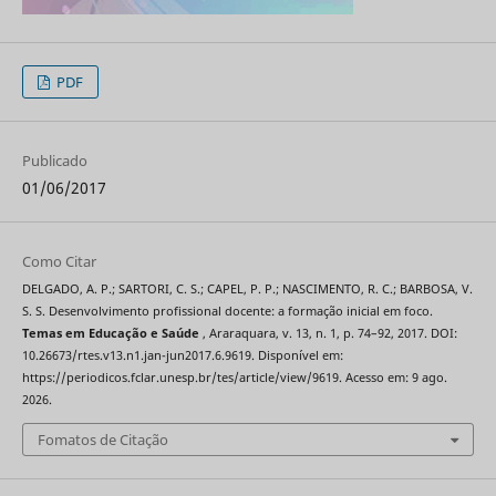
PDF
Publicado
01/06/2017
Como Citar
DELGADO, A. P.; SARTORI, C. S.; CAPEL, P. P.; NASCIMENTO, R. C.; BARBOSA, V.
S. S. Desenvolvimento profissional docente: a formação inicial em foco.
Temas em Educação e Saúde
, Araraquara, v. 13, n. 1, p. 74–92, 2017. DOI:
10.26673/rtes.v13.n1.jan-jun2017.6.9619. Disponível em:
https://periodicos.fclar.unesp.br/tes/article/view/9619. Acesso em: 9 ago.
2026.
Fomatos de Citação