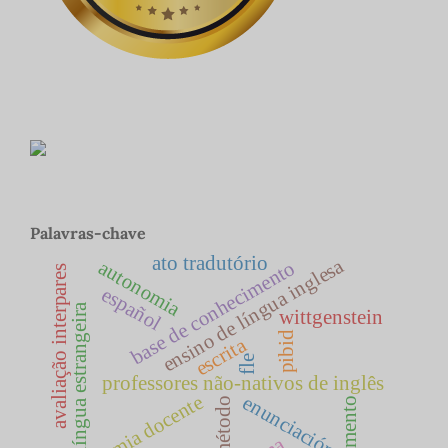
Palavras-chave
ato tradutório
ensino de língua inglesa
autonomia
base de conhecimento
avaliação interpares
español
língua estrangeira
wittgenstein
pibid
escrita
fle
professores não-nativos de inglês
autonomia docente
enunciación
pós-método
letramento