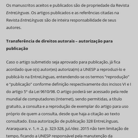
Os manuscritos aceitos e publicados são de propriedade da Revista
EntreLínguas
. Os artigos publicados e as referências citadas na
Revista
EntreLínguas
são de inteira responsabilidade de seus
autores.
Transferência de direitos autorais – autorização para
publicação
Caso o artigo submetido seja aprovado para publicação, já fica
acordado que o(s) autor(es) autoriza(m) a UNESP a reproduzi-lo e
publicá-lo na EntreLínguas, entendendo-se os termos “reprodução”
e “publicação” conforme definição respectivamente dos incisos VI e I
do artigo 5° da Lei 9610/98. O artigo poderá ser acessado pela rede
mundial de computadores (Internet), sendo permitidas, a título
gratuito, a consulta e a reprodução de exemplar do artigo para uso
próprio de quem a consulta, desde que haja a citação ao texto
consultado. Essa autorização de publicação 328 EntreLínguas,
Araraquara, v. 1, n .2, p. 323-328, jul./dez. 2015 não tem limitação de
tempo, ficando a UNESP responsável pela manutenção da