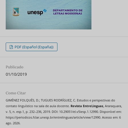
PDF (Español (España))
Publicado
01/10/2019
Como Citar
GIMÉNEZ FOLQUÉS, D.; TUGUES RODRÍGUEZ, C. Estudos e perspectivas do
contato linguístico na sala de aula docente.
Revista EntreLinguas
, Araraquara,
v. 5, n. esp.1, p. 232–236, 2019. DOI: 10.29051/el.v5iesp.1.12990. Disponível em:
https://periodicos.fclar.unesp.br/entrelinguas/article/view/12990. Acesso em: 6
ago. 2026.