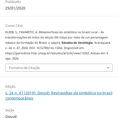
Publicado
29/01/2020
Como Citar
KLEEB, S.; FAVARETO, A. Metamorfoses do simbólico no brasil rural – As
transformações do início do século XXI vistas por meio de um personagem
clássico da formação do Brasil, o caipira.
Estudos de Sociologia
, Araraquara,
v. 24, n. 47, 2020. DOI: 10.52780/res.13262. Disponível em:
https://periodicos.fclar.unesp.br/estudos/article/view/13262. Acesso em: 9
ago. 2026.
Fomatos de Citação
Edição
v. 24 n. 47 (2019): Dossiê: Reviravoltas do simbólico no brasil
contemporâneo
Seção
Dossiê