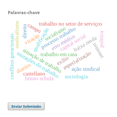
Palavras-chave
sindicalismo
trabalho no setor de serviços
campo
direito
socialismo
processo trabalho
qualificação
política
viração
capital social
erro médico
conflitos geracionais
baixa renda
internet
situação de trabalho
especialização
mutações do trabalho
trabalho em casa
exílio
diarios
ação sindical
castellano
sociologia
bruno schulz
Enviar Submissão