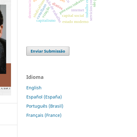
servicios comerciales
trabalho em casa
situação de trabalho
processo trabalho
sindicalismo
democracia
diarios
castellano
viração
internet
capital social
capitalismo
estado moderno
Enviar Submissão
Idioma
English
Español (España)
Português (Brasil)
Français (France)