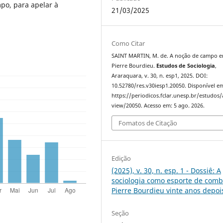
po, para apelar à
21/03/2025
Como Citar
SAINT MARTIN, M. de. A noção de campo 
Pierre Bourdieu.
Estudos de Sociologia
,
Araraquara, v. 30, n. esp1, 2025. DOI:
10.52780/res.v30iesp1.20050. Disponível e
https://periodicos.fclar.unesp.br/estudos/a
view/20050. Acesso em: 5 ago. 2026.
Fomatos de Citação
Edição
(2025), v. 30, n. esp. 1 - Dossiê: A
sociologia como esporte de comb
Pierre Bourdieu vinte anos depoi
Seção