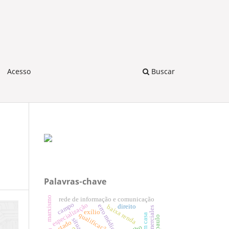
Acesso
Buscar
Palavras-chave
marxismo
rede de informação e comunicação
campo
especialização
direito
erro médico
baixa renda
exílio
qualificação
são paulo
estado