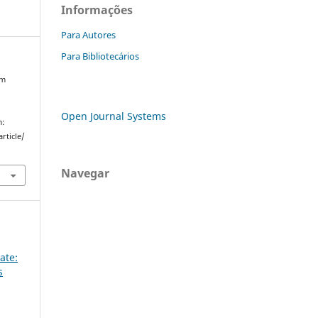
Informações
Para Autores
Para Bibliotecários
em
Open Journal Systems
m:
rticle/
Navegar
ate:
s