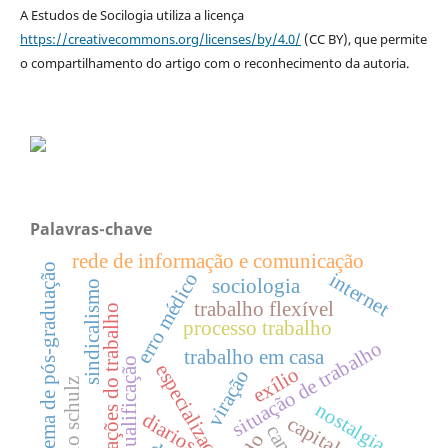
A Estudos de Socilogia utiliza a licença
https://creativecommons.org/licenses/by/4.0/
(CC BY), que permite
o compartilhamento do artigo com o reconhecimento da autoria.
Palavras-chave
rede de informação e comunicação
sistema de pós-graduação
erro médico
internet
sociologia
sindicalismo
trabalho flexível
mutações do trabalho
processo trabalho
situação de trabalho
trabalho em casa
qualificação
especialização
exílio
viração
bruno schulz
nostalgia
diarios