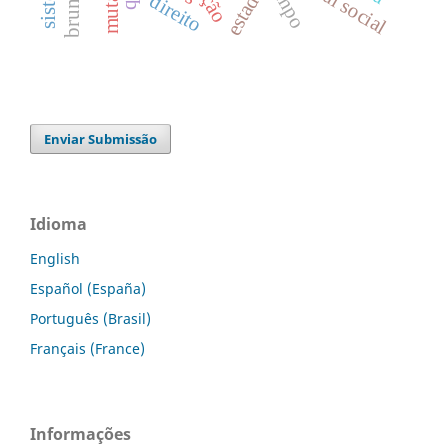
capital social
campo
estado
direito
Enviar Submissão
Idioma
English
Español (España)
Português (Brasil)
Français (France)
Informações