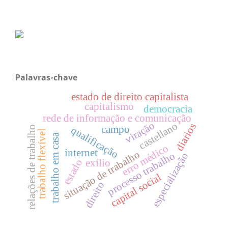
Palavras-chave
estado de direito capitalista
capitalismo
democracia
rede de informação e comunicação
viração
castellano
diarios
campo
qualificação
relações de trabalho
trabalho flexível
trabalho em casa
erro médico
internet
situação de trabalho
processo trabalho
especialização
estado
exílio
capital social
direito