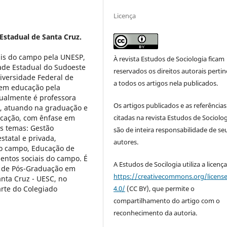
Licença
Estadual de Santa Cruz.
is do campo pela UNESP,
À revista Estudos de Sociologia ficam
ade Estadual do Sudoeste
reservados os direitos autorais perti
iversidade Federal de
a todos os artigos nela publicados.
 em educação pela
tualmente é professora
Os artigos publicados e as referências
z, atuando na graduação e
citadas na revista Estudos de Sociolo
ucação, com ênfase em
s temas: Gestão
são de inteira responsabilidade de se
statal e privada,
autores.
do campo, Educação de
mentos sociais do campo. É
A Estudos de Socilogia utiliza a licenç
 de Pós-Graduação em
https://creativecommons.org/licens
nta Cruz - UESC, no
4.0/
(CC BY), que permite o
rte do Colegiado
compartilhamento do artigo com o
reconhecimento da autoria.