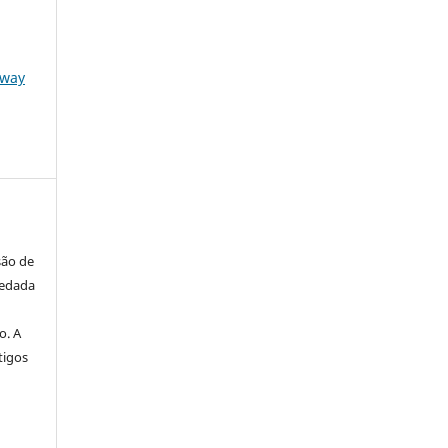
oway
são de
vedada
o. A
tigos
a