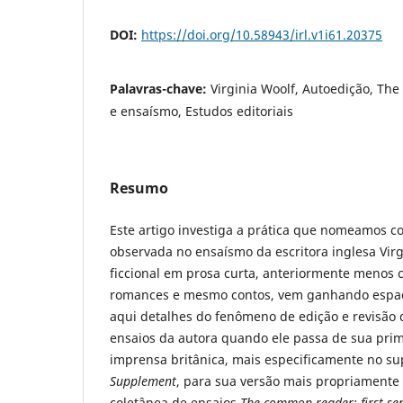
DOI:
https://doi.org/10.58943/irl.v1i61.20375
Palavras-chave:
Virginia Woolf, Autoedição, Th
e ensaísmo, Estudos editoriais
Resumo
Este artigo investiga a prática que nomeamos c
observada no ensaísmo da escritora inglesa Virg
ficcional em prosa curta, anteriormente menos
romances e mesmo contos, vem ganhando espaço
aqui detalhes do fenômeno de edição e revisão
ensaios da autora quando ele passa de sua prim
imprensa britânica, mais especificamente no s
Supplement
, para sua versão mais propriamente
coletânea de ensaios
The common reader: first ser