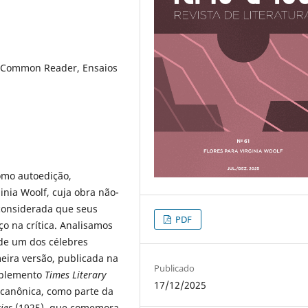
e Common Reader, Ensaios
omo autoedição,
inia Woolf, cuja obra não-
 considerada que seus
PDF
 na crítica. Analisamos
 de um dos célebres
eira versão, publicada na
Publicado
uplemento
Times Literary
17/12/2025
 canônica, como parte da
ies
(1925), que comemora