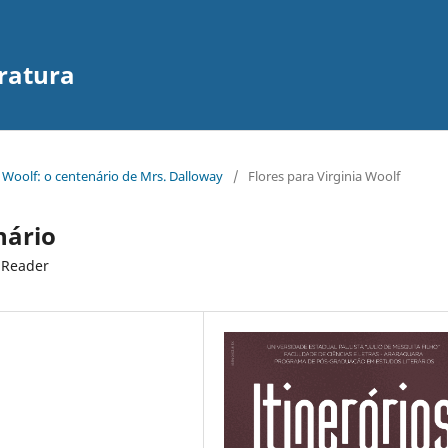
eratura
ia Woolf: o centenário de Mrs. Dalloway
/
Flores para Virginia Woolf
nário
 Reader