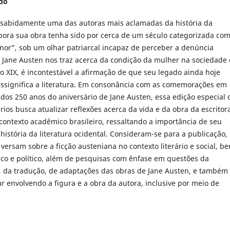
ado
 sabidamente uma das autoras mais aclamadas da história da
mbora sua obra tenha sido por cerca de um século categorizada co
enor”, sob um olhar patriarcal incapaz de perceber a denúncia
 Jane Austen nos traz acerca da condição da mulher na sociedade
lo XIX, é incontestável a afirmação de que seu legado ainda hoje
ressignifica a literatura. Em consonância com as comemorações em
 dos 250 anos do aniversário de Jane Austen, essa edição especial 
ários busca atualizar reflexões acerca da vida e da obra da escritor
contexto acadêmico brasileiro, ressaltando a importância de seu
história da literatura ocidental. Consideram-se para a publicação,
versam sobre a ficção austeniana no contexto literário e social, b
o e político, além de pesquisas com ênfase em questões da
, da tradução, de adaptações das obras de Jane Austen, e também
r envolvendo a figura e a obra da autora, inclusive por meio de