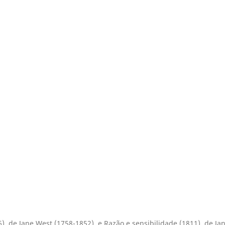
6), de Jane West (1758-1852), e Razão e sensibilidade (1811), de Ja