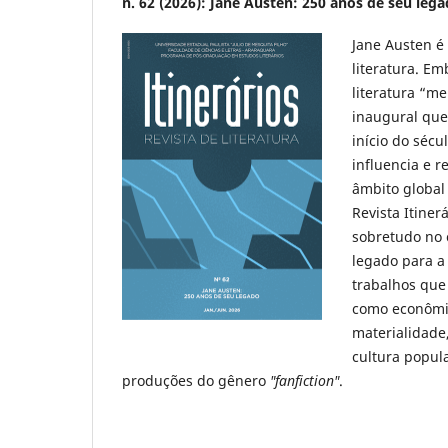
n. 62 (2026): Jane Austen: 250 anos de seu leg
Jane Austen é
literatura. E
literatura “m
inaugural que
início do sécu
influencia e 
âmbito global
Revista Itiner
sobretudo no 
legado para a 
trabalhos que 
como econômic
materialidade
cultura popula
produções do gênero
"fanfiction"
.