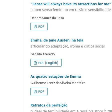
“Sense will always have its attractions for me”
o bom senso feminino em razão e sensibilidade
Débora Souza da Rosa
PDF
Emma, de Jane Austen, na tela
articulando adaptação, ironia e crítica social
Genilda Azeredo
PDF (English)
As quatro estações de Emma
Guilherme Lentz da Silveira Monteiro
PDF
Retratos da perfeição
o ideal de feminilidade em A gossip’s story (179