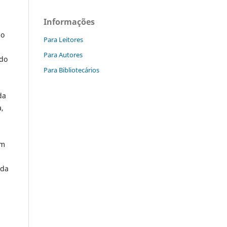
Informações
mo
Para Leitores
Para Autores
 do
Para Bibliotecários
da
a,
em
 da