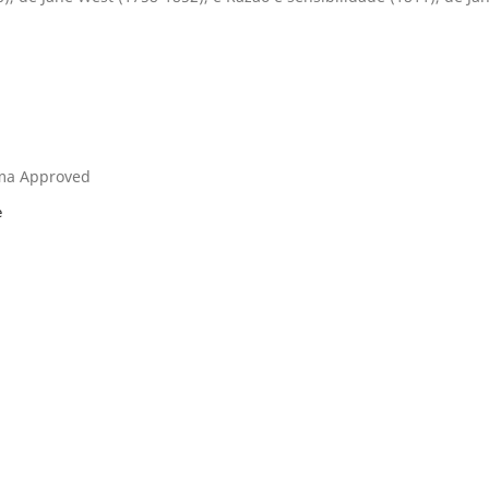
mma Approved
e