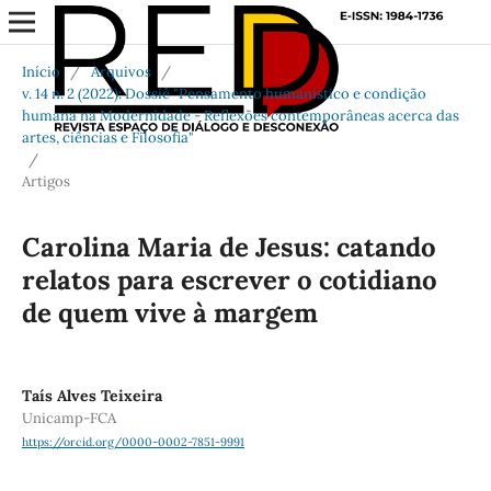
Início
/
Arquivos
/
v. 14 n. 2 (2022): Dossiê "Pensamento humanístico e condição
humana na Modernidade - Reflexões contemporâneas acerca das
artes, ciências e Filosofia"
/
Artigos
Carolina Maria de Jesus: catando
relatos para escrever o cotidiano
de quem vive à margem
Taís Alves Teixeira
Unicamp-FCA
https://orcid.org/0000-0002-7851-9991