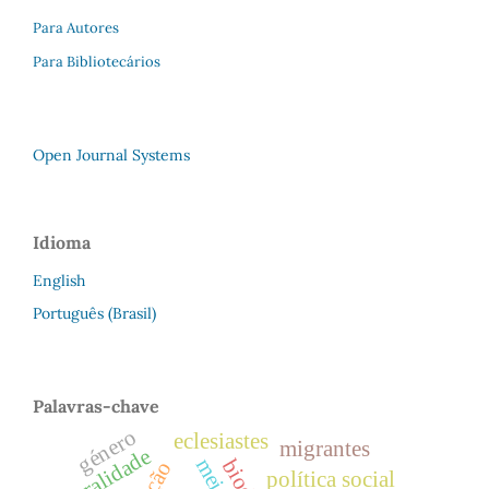
Para Autores
Para Bibliotecários
Open Journal Systems
Idioma
English
Português (Brasil)
Palavras-chave
género
eclesiastes
migrantes
ruralidade
política social