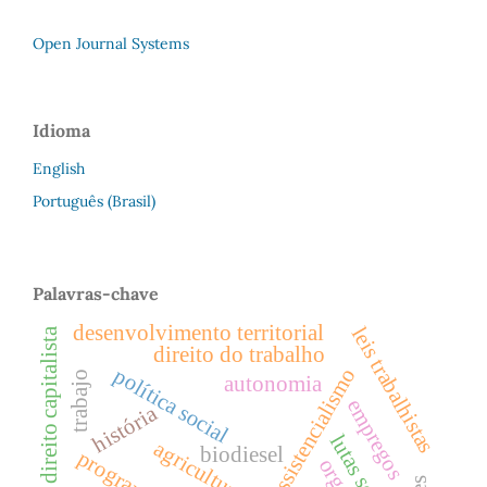
Open Journal Systems
Idioma
English
Português (Brasil)
Palavras-chave
desenvolvimento territorial
leis trabalhistas
direito capitalista
direito do trabalho
política social
assistencialismo
trabajo
autonomia
empregos
história
lutas sociais
biodiesel