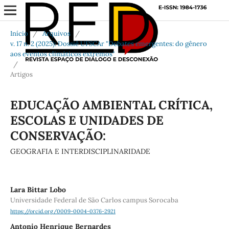
Início
/
Arquivos
/
v. 17 n. 2 (2025): Dossiê UFSCAr "Debates emergentes: do gênero
aos eventos climáticos extremos"
/
Artigos
EDUCAÇÃO AMBIENTAL CRÍTICA,
ESCOLAS E UNIDADES DE
CONSERVAÇÃO:
GEOGRAFIA E INTERDISCIPLINARIDADE
Lara Bittar Lobo
Universidade Federal de São Carlos campus Sorocaba
https://orcid.org/0009-0004-0376-2921
Antonio Henrique Bernardes