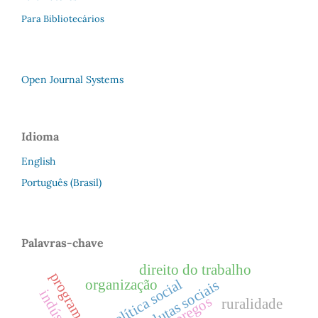
Para Bibliotecários
Open Journal Systems
Idioma
English
Português (Brasil)
Palavras-chave
direito do trabalho
política social
organização
lutas sociais
empregos
ruralidade