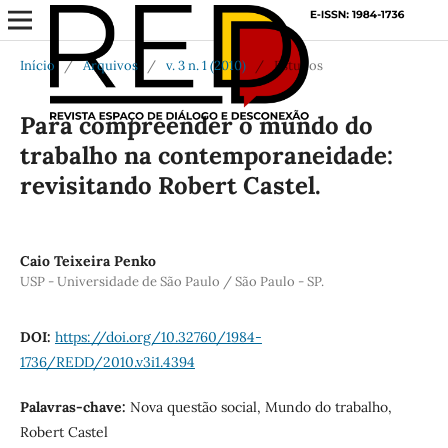
Início
/
Arquivos
/
v. 3 n. 1 (2010)
/
Estudos
Para compreender o mundo do
trabalho na contemporaneidade:
revisitando Robert Castel.
Caio Teixeira Penko
USP - Universidade de São Paulo / São Paulo - SP.
DOI:
https://doi.org/10.32760/1984-
1736/REDD/2010.v3i1.4394
Palavras-chave:
Nova questão social, Mundo do trabalho,
Robert Castel