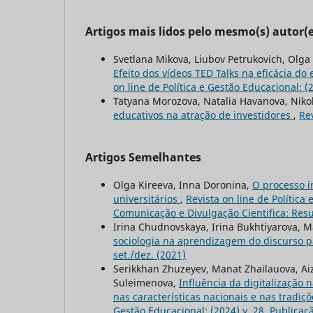
Artigos mais lidos pelo mesmo(s) autor(e
Svetlana Mikova, Liubov Petrukovich, Olg
Efeito dos vídeos TED Talks na eficácia d
on line de Política e Gestão Educacional: (
Tatyana Morozova, Natalia Havanova, Nikol
educativos na atração de investidores
,
Rev
Artigos Semelhantes
Olga Kireeva, Inna Doronina,
O processo i
universitários
,
Revista on line de Política 
Comunicação e Divulgação Cientifica: Resu
Irina Chudnovskaya, Irina Bukhtiyarova, M
sociologia na aprendizagem do discurso
set./dez. (2021)
Serikkhan Zhuzeyev, Manat Zhailauova, A
Suleimenova,
Influência da digitalização
nas características nacionais e nas tradi
Gestão Educacional: (2024) v. 28, Publica