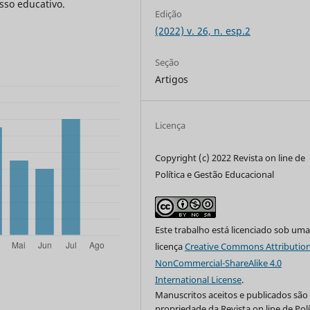
sso educativo.
Edição
(2022) v. 26, n. esp.2
Seção
Artigos
Licença
Copyright (c) 2022 Revista on line de
Política e Gestão Educacional
Este trabalho está licenciado sob um
licença
Creative Commons Attribution
NonCommercial-ShareAlike 4.0
International License
.
Manuscritos aceitos e publicados são
propriedade da Revista on line de Polí