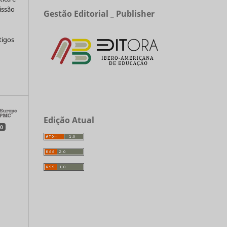
issão
Gestão Editorial _ Publisher
tigos
a
Edição Atual
0