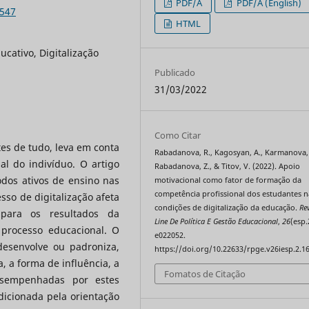
PDF/A
PDF/A (English)
6547
HTML
ucativo, Digitalização
Publicado
31/03/2022
Como Citar
es de tudo, leva em conta
Rabadanova, R., Kagosyan, A., Karmanova, 
al do indivíduo. O artigo
Rabadanova, Z., & Titov, V. (2022). Apoio
dos ativos de ensino nas
motivacional como fator de formação da
competência profissional dos estudantes n
sso de digitalização afeta
condições de digitalização da educação.
Re
para os resultados da
Line De Política E Gestão Educacional
,
26
(esp.
rocesso educacional. O
e022052.
desenvolve ou padroniza,
https://doi.org/10.22633/rpge.v26iesp.2.1
a, a forma de influência, a
Fomatos de Citação
esempenhadas por estes
icionada pela orientação