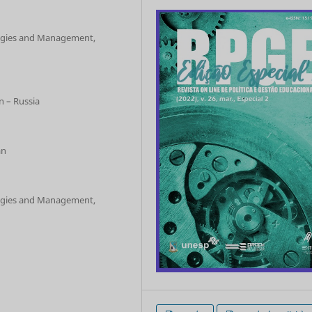
logies and Management,
n – Russia
an
logies and Management,