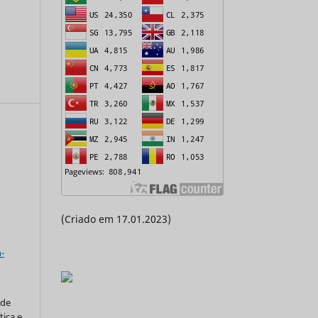
(Criado em 17.01.2023)
a
-
 de
tica e