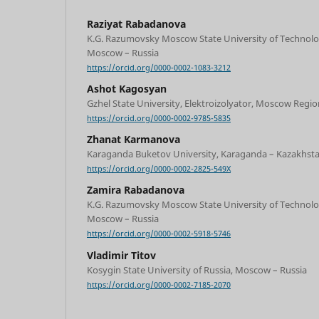
Raziyat Rabadanova
K.G. Razumovsky Moscow State University of Techno
Moscow – Russia
https://orcid.org/0000-0002-1083-3212
Ashot Kagosyan
Gzhel State University, Elektroizolyator, Moscow Regio
https://orcid.org/0000-0002-9785-5835
Zhanat Karmanova
Karaganda Buketov University, Karaganda – Kazakhst
https://orcid.org/0000-0002-2825-549X
Zamira Rabadanova
K.G. Razumovsky Moscow State University of Techno
Moscow – Russia
https://orcid.org/0000-0002-5918-5746
Vladimir Titov
Kosygin State University of Russia, Moscow – Russia
https://orcid.org/0000-0002-7185-2070