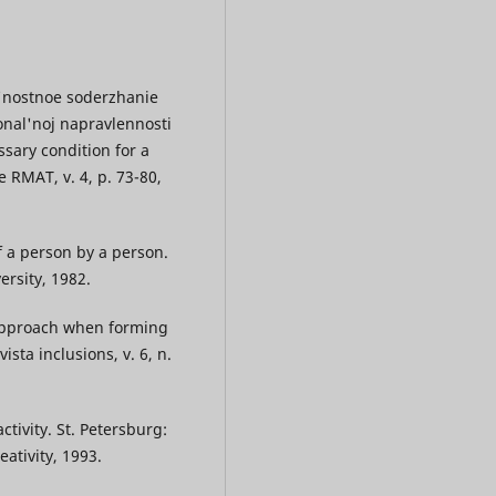
'nostnoe soderzhanie
nal'noj napravlennosti
ssary condition for a
e RMAT, v. 4, p. 73-80,
 a person by a person.
rsity, 1982.
 approach when forming
sta inclusions, v. 6, n.
tivity. St. Petersburg:
ativity, 1993.