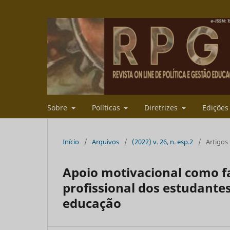
Sobre
Políticas
Diretrizes
Ediçõe
Início
/
Arquivos
/
(2022) v. 26, n. esp.2
/
Artigos
Apoio motivacional como f
profissional dos estudantes
educação