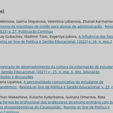
s)
a Akimova, Galina Stepanova, Valentina Lobanova, Zhanat Karmanov
o ensino de monólogo de inglês para alunos de administração
,
Revi
2023) v. 27, Publicação Contínua
ay Gubachev, Vladimir Titov, Evgeniya Jukova,
A influência dos fat
ista on line de Política e Gestão Educacional: (2022) v. 26, n. esp.2
ntegrado de desenvolvimento da cultura da informação de estuda
e Gestão Educacional: (2021) v . 25, n. esp. 6, dez. Educação,
ltados e discussões
aria Lipatova,
A personalidade comunicativa do estudante de
 pandêmico
,
Revista on line de Política e Gestão Educacional: v. 25, n
izhan Makasheva, Kulache Kydyrbaeva, Gulnara Omarova, Bota
 na formação profissional dos professores do ensino primário com b
ções etnopedagógicas do Cazaquistão
,
Revista on line de Política e
ção Contínua