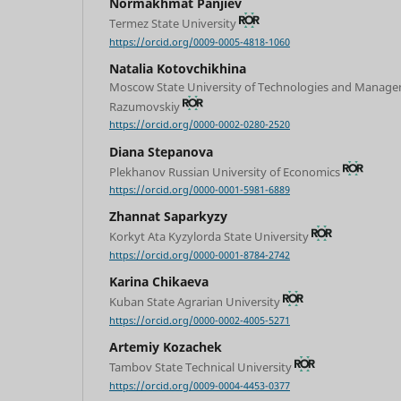
Normakhmat Panjiev
Termez State University
https://orcid.org/0009-0005-4818-1060
Natalia Kotovchikhina
Moscow State University of Technologies and Manage
Razumovskiy
https://orcid.org/0000-0002-0280-2520
Diana Stepanova
Plekhanov Russian University of Economics
https://orcid.org/0000-0001-5981-6889
Zhannat Saparkyzy
Korkyt Ata Kyzylorda State University
https://orcid.org/0000-0001-8784-2742
Karina Chikaeva
Kuban State Agrarian University
https://orcid.org/0000-0002-4005-5271
Artemiy Kozachek
Tambov State Technical University
https://orcid.org/0009-0004-4453-0377