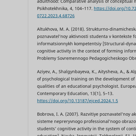
adulthood: Comparative analysis of conceptual m
Psikhotekhnika, 4, 104–117.
https://doi.org/10.7
0722.2023.4.68726
Altukhova, M. A. (2018). Strukturno-dinamiches
poznavatel’noy aktivnosti studenta v kontekste 
informatsionnykh kompetentsiy [Structural-dyn
cognitive activity in the context of forming info
Problemy Sovremennogo Pedagogicheskogo Obraz
Aziyev, A., Shalgynbayeva, K., Aitysheva, A., & Al
of psychological training on the development of
qualities of an educational psychologist. Europe
Contemporary Education, 13(1), 5–13.
https://doi.org/10.13187/ejced.2024.1.5
Bobrova, I. A. (2007). Razvitiye poznavatel’noy a
sisteme nepreryvnogo professional’nogo obrazo
students’ cognitive activity in the system of con
education]. Nauka. Innovatsii. Tekhnologii, 51, 1