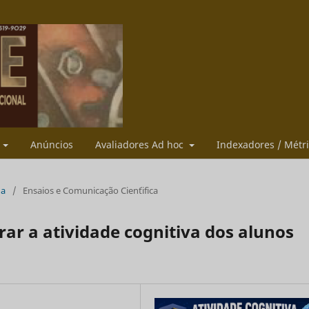
s
Anúncios
Avaliadores Ad hoc
Indexadores / Métr
ua
/
Ensaios e Comunicação Cien´tifica
r a atividade cognitiva dos alunos