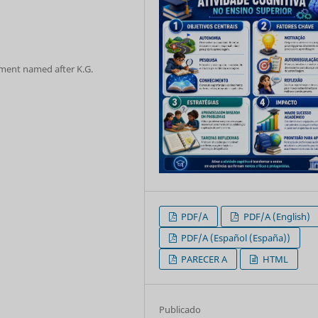
ment named after K.G.
PDF/A
PDF/A (English)
PDF/A (Español (España))
PARECER A
HTML
Publicado