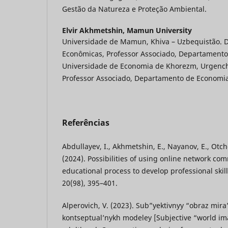
Gestão da Natureza e Proteção Ambiental.
Elvir Akhmetshin,
Mamun University
Universidade de Mamun, Khiva – Uzbequistão. D
Econômicas, Professor Associado, Departamento
Universidade de Economia de Khorezm, Urgench
Professor Associado, Departamento de Economia
Referências
Abdullayev, I., Akhmetshin, E., Nayanov, E., Otch
(2024). Possibilities of using online network co
educational process to develop professional skil
20(98), 395–401.
Alperovich, V. (2023). Sub”yektivnyy “obraz mira”
kontseptual’nykh modeley [Subjective “world ima