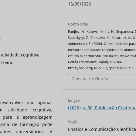
18/05/2026
Como Citar
Panjiev, N., Kotovchikhina, N., Stepanova, D
1
Saparkyzy, Z., Chikaeva, K., Kozachek, A., &
Akhmetshin, E. (2026). Oportunidades par
melhorar a atividade cognitiva dos alunos
 atividade cognitiva,
estudo experimental.
Revista on Line De Polí
 treino
Gestão Educacional
,
30
(00), e026042.
https://doi.org/10.22633/rpge.v30i00.2116
Fomatos de Citação
Edição
desenvolver não apenas
(2026), v. 30, Publicação Contínu
 atividade cognitiva,
o para a aprendizagem
Seção
grama de formação pode
Ensaios e Comunicação Cien´tific
ntes universitários. A