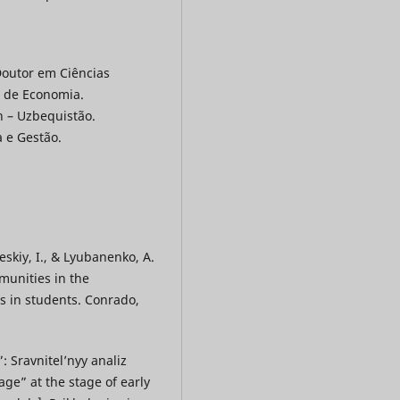
outor em Ciências
 de Economia.
 – Uzbequistão.
 e Gestão.
eskiy, I., & Lyubanenko, A.
mmunities in the
ls in students. Conrado,
: Sravnitel’nyy analiz
ge” at the stage of early