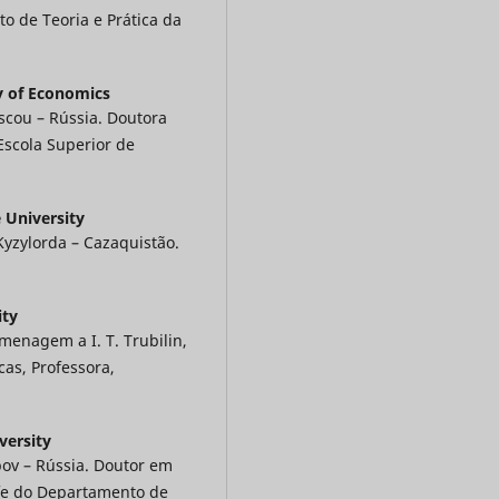
o de Teoria e Prática da
y of Economics
cou – Rússia. Doutora
Escola Superior de
 University
Kyzylorda – Cazaquistão.
ity
enagem a I. T. Trubilin,
cas, Professora,
versity
ov – Rússia. Doutor em
efe do Departamento de