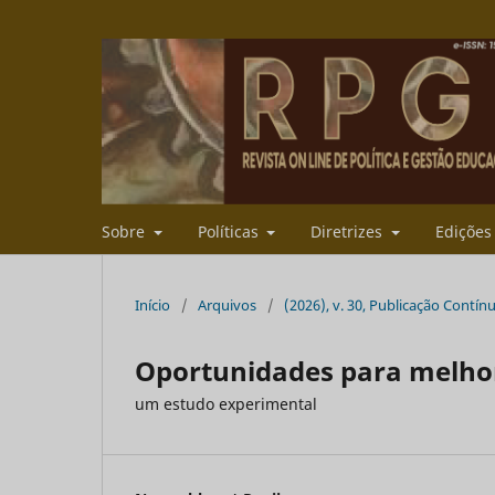
Sobre
Políticas
Diretrizes
Ediçõe
Início
/
Arquivos
/
(2026), v. 30, Publicação Contín
Oportunidades para melhora
um estudo experimental