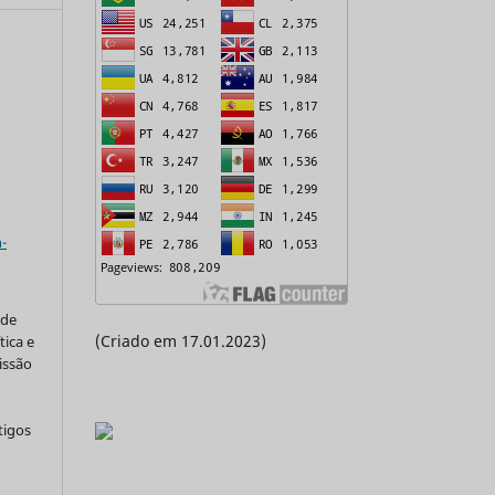
a
-
 de
(Criado em 17.01.2023)
tica e
issão
tigos