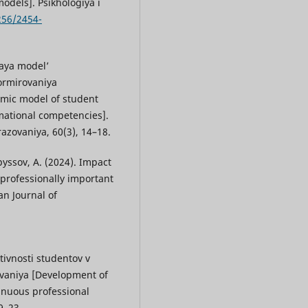
odels]. Psikhologiya i
256/2454-
kaya model’
formirovaniya
amic model of student
rmational competencies].
ovaniya, 60(3), 14–18.
pyssov, A. (2024). Impact
 professionally important
an Journal of
ktivnosti studentov v
vaniya [Development of
tinuous professional
9–23.