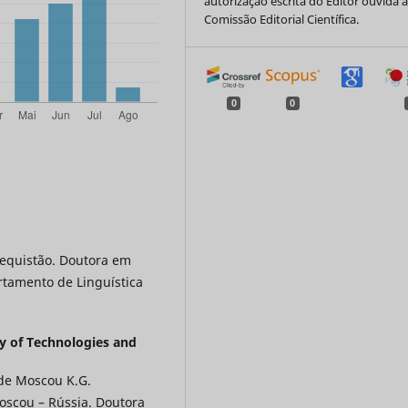
autorização escrita do Editor ouvida 
Comissão Editorial Científica.
0
0
equistão. Doutora em
artamento de Linguística
y of Technologies and
 de Moscou K.G.
oscou – Rússia. Doutora