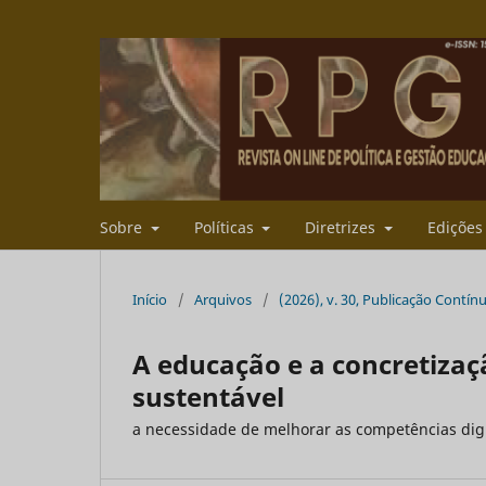
Sobre
Políticas
Diretrizes
Ediçõe
Início
/
Arquivos
/
(2026), v. 30, Publicação Contín
A educação e a concretizaç
sustentável
a necessidade de melhorar as competências digi