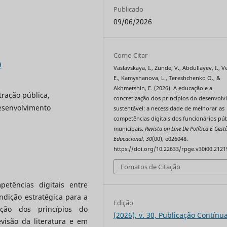
Publicado
09/06/2026
Como Citar
9
Vaslavskaya, I., Zunde, V., Abdullayev, I., V
E., Kamyshanova, L., Тereshchenko O., &
Akhmetshin, E. (2026). A educação e a
tração pública,
concretização dos princípios do desenvol
Desenvolvimento
sustentável: a necessidade de melhorar as
competências digitais dos funcionários púb
municipais.
Revista on Line De Política E Gest
Educacional
,
30
(00), e026048.
https://doi.org/10.22633/rpge.v30i00.2121
Fomatos de Citação
etências digitais entre
ndição estratégica para a
Edição
ação dos princípios do
(2026), v. 30, Publicação Contínu
visão da literatura e em