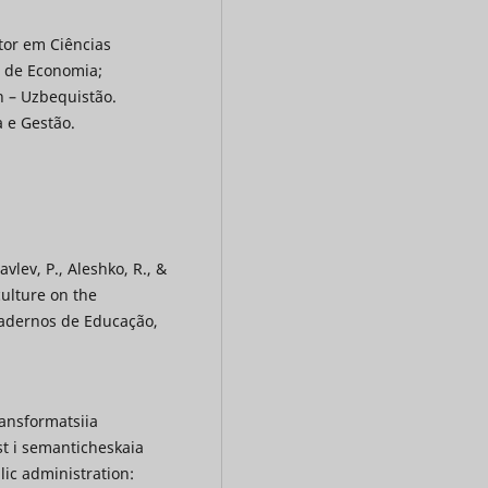
tor em Ciências
 de Economia;
 – Uzbequistão.
 e Gestão.
vlev, P., Aleshko, R., &
culture on the
Cadernos de Educação,
transformatsiia
t i semanticheskaia
lic administration: