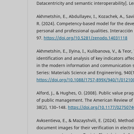
Datacentricity and semantic interoperability]. L
Akhmetshin, E., Abdullayev, I., Kozachek, A., Sav
R. (2024). Competency-based model for the deve
personal and professional qualities. Interacción 
97.
https://doi.org/10.5281/zenodo.14031118
Akhmetshin, E., Ilyina, I., Kulibanova, V., & Teor
identification and analysis of key indicators aff
in the modern information and communication 
Series: Materials Science and Engineering, 940(1
https://doi.org/10.1088/1757-899X/940/1/01210
Alford, J., & Hughes, O. (2008). Public value pr
of public management. The American Review of 
38(2), 130–148.
https://doi.org/10.1177/027507
Avksentieva, E., & Mazayshvili, E. (2024). Method 
document images for their verification in elect