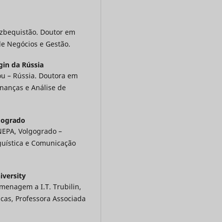
zbequistão. Doutor em
de Negócios e Gestão.
gin da Rússia
ou – Rússia. Doutora em
inanças e Análise de
lgogrado
ANEPA, Volgogrado –
guística e Comunicação
iversity
menagem a I.T. Trubilin,
icas, Professora Associada