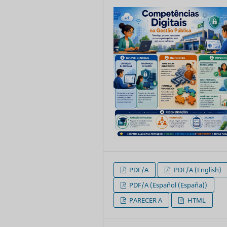
PDF/A
PDF/A (English)
PDF/A (Español (España))
PARECER A
HTML