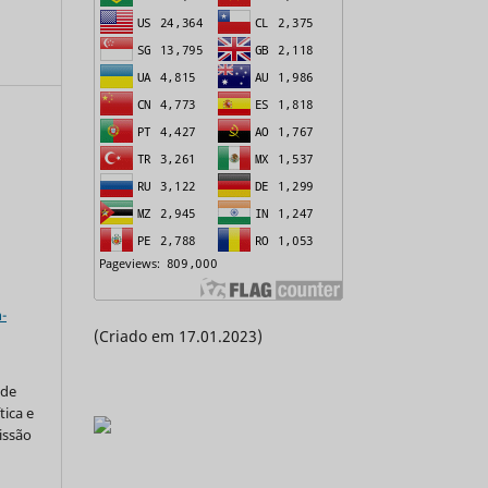
a
a
-
(Criado em 17.01.2023)
 de
tica e
issão