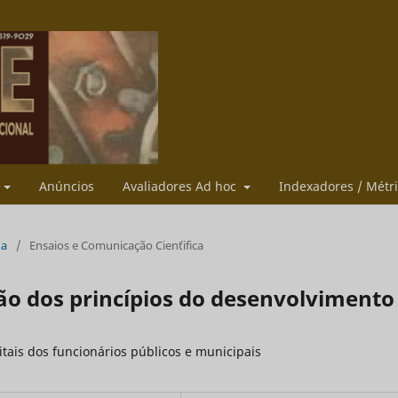
s
Anúncios
Avaliadores Ad hoc
Indexadores / Métr
ua
/
Ensaios e Comunicação Cien´tifica
ão dos princípios do desenvolvimento
tais dos funcionários públicos e municipais