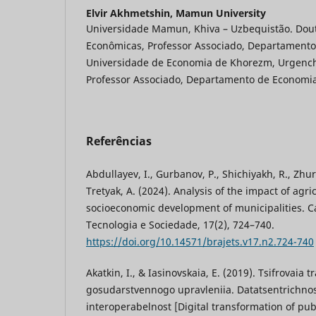
Elvir Akhmetshin,
Mamun University
Universidade Mamun, Khiva – Uzbequistão. Dou
Econômicas, Professor Associado, Departamento
Universidade de Economia de Khorezm, Urgench
Professor Associado, Departamento de Economia
Referências
Abdullayev, I., Gurbanov, P., Shichiyakh, R., Zhura
Tretyak, A. (2024). Analysis of the impact of agri
socioeconomic development of municipalities. 
Tecnologia e Sociedade, 17(2), 724–740.
https://doi.org/10.14571/brajets.v17.n2.724-740
Akatkin, I., & Iasinovskaia, E. (2019). Tsifrovaia 
gosudarstvennogo upravleniia. Datatsentrichnos
interoperabelnost [Digital transformation of pub