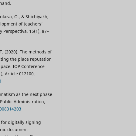
enand.
inkova, O., & Shichiyakh,
lopment of teachers’
y Perspectiva, 15(1), 87–
, T. (2020). The methods of
ecting the place reputation
space. IOP Conference
), Article 012100.
0
agmatism as the next phase
Public Administration,
4008314203
for digitally signing
ronic document