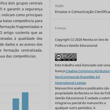
fica dois grupos centrais
Seção
TI e garantir a segurança
Ensaios e Comunicação Cien´tific
s indicam como principais
, a baixa competência para
e formação fragmentadas e
Licença
O artigo sustenta que as
cionadas à qualidade dos
Copyright (c) 2026 Revista on line de
o de dados e ao acesso dos
Política e Gestão Educacional
e formação centralizada,
ínua das competências.
Este trabalho está licenciado sob um
licença
Creative Commons Attribution
NonCommercial-ShareAlike 4.0
International License
.
Manuscritos aceitos e publicados são
propriedade da Revista on line de Polí
Gestão Educacional. É vedada a subm
integral ou parcial do manuscrito a
qualquer outro periódico. A