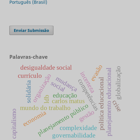
Português (Brasil)
Enviar Submissão
Palavras-chave
evasão
desigualdade social
globalização
planejamento educacional
incerteza
currículo
organização
mudança
política educacional
competências
social
solidária
educação
ldb
carlos matus
crise
planejamento público
mundo do trabalho
gestão
capitalismo
economia
complexidade
governabilidade