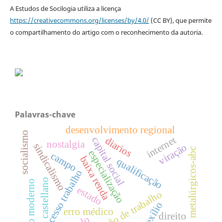
A Estudos de Socilogia utiliza a licença
https://creativecommons.org/licenses/by/4.0/
(CC BY), que permite
o compartilhamento do artigo com o reconhecimento da autoria.
Palavras-chave
desenvolvimento regional
socialismo
internet
capital social
diarios
nostalgia
sindicalismo
viração
metalúrgicos-abc
especialização
campo
baixa renda
qualificação
processo trabalho
castellano
estado moderno
estado
situação de trabalho
exílio
erro médico
direito