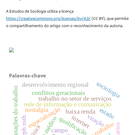
A Estudos de Socilogia utiliza a licença
https://creativecommons.org/licenses/by/4.0/
(CC BY), que permite
o compartilhamento do artigo com o reconhecimento da autoria.
Palavras-chave
sociologia
desenvolvimento regional
mutações do trabalho
conflitos geracionais
trabalho no setor de serviços
rede de informação e comunicação
especialização
nostalgia
estado
baixa renda
viração
internet
erro médico
joseph roth
qualificação
processo trabalho
diarios
política
campo