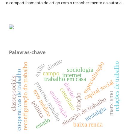
o compartilhamento do artigo com o reconhecimento da autoria.
Palavras-chave
direito
especialização
relações de trabalho
reconfiguração do trabalho
exílio
sociologia
cooperativas de trabalho
campo
internet
classes sociais
trabalho em casa
capital social
processo trabalho
diarios
castellano
erro médico
qualificação
marxismo
viração
situação de trabalho
política
nostalgia
estado
baixa renda