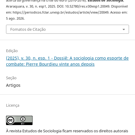
acerca da governança na crise do euro (2010-2016).
Estudos de Sociologia
,
Araraquara, v. 30, n. esp1, 2025. DOI: 10.52780/res.v30iesp1.20049. Disponível
em: https://periodicos.fclar.unesp.br/estudos/article/view/20049. Acesso em:
5 ago. 2026.
Fomatos de Citação
Edição
(2025), v. 30, n. esp. 1 - Dossiê: A sociologia como esporte de
combate: Pierre Bourdieu vinte anos depois
Seção
Artigos
Licença
À revista Estudos de Sociologia ficam reservados os direitos autorais