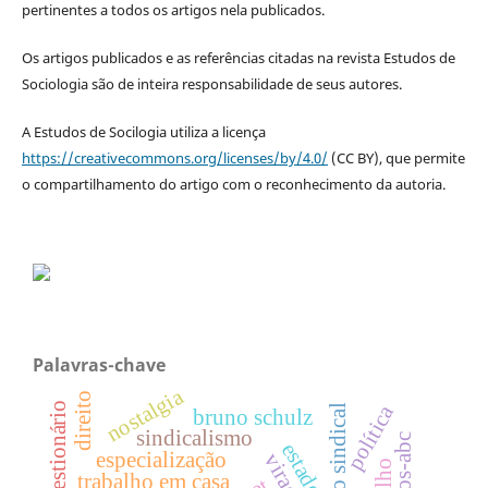
pertinentes a todos os artigos nela publicados.
Os artigos publicados e as referências citadas na revista Estudos de
Sociologia são de inteira responsabilidade de seus autores.
A Estudos de Socilogia utiliza a licença
https://creativecommons.org/licenses/by/4.0/
(CC BY), que permite
o compartilhamento do artigo com o reconhecimento da autoria.
Palavras-chave
nostalgia
direito
política
ação sindical
bruno schulz
sindicalismo
estado
especialização
viração
trabalho em casa